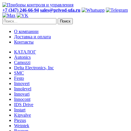
+7 (347) 246-66-94
sales@privod-ufa.ru
Поиск
О компании
Доставка и оплата
Контакты
КАТАЛОГ
Autonics
Camozzi
Delta Electronics, Inc
SMC
Festo
Innovert
Innolevel
Innovari
Innocont
IDS Drive
Instart
Kipvalve
Piezus
Weintek
Веспер