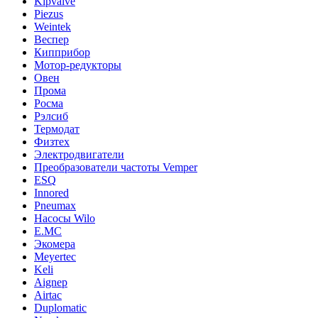
Kipvalve
Piezus
Weintek
Веспер
Кипприбор
Мотор-редукторы
Овен
Прома
Росма
Рэлсиб
Термодат
Физтех
Электродвигатели
Преобразователи частоты Vemper
ESQ
Innored
Pneumax
Насосы Wilo
E.MC
Экомера
Meyertec
Keli
Aignep
Airtac
Duplomatic