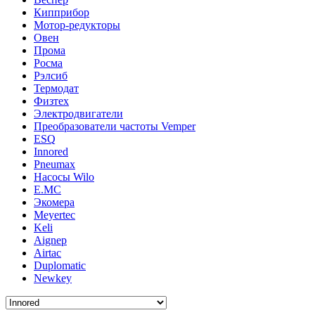
Кипприбор
Мотор-редукторы
Овен
Прома
Росма
Рэлсиб
Термодат
Физтех
Электродвигатели
Преобразователи частоты Vemper
ESQ
Innored
Pneumax
Насосы Wilo
E.MC
Экомера
Meyertec
Keli
Aignep
Airtac
Duplomatic
Newkey